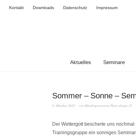
Kontakt
Downloads
Datenschutz
Impressum
Aktuelles
Seminare
Sommer – Sonne – Sem
9. Oktober 2025
von
Hundesportverein Pfote drauf e.V.
Der Wettergott bescherte uns nochma
Trainingsgruppe ein sonniges Seminar.