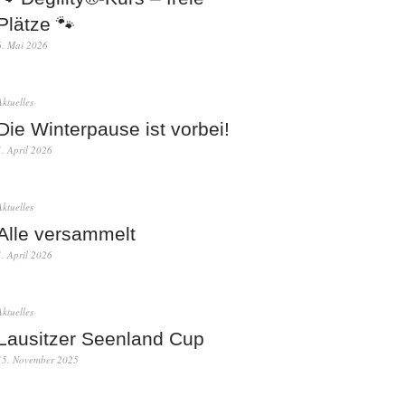
Plätze 🐾
6. Mai 2026
Aktuelles
Die Winterpause ist vorbei!
1. April 2026
Aktuelles
Alle versammelt
1. April 2026
Aktuelles
Lausitzer Seenland Cup
15. November 2025