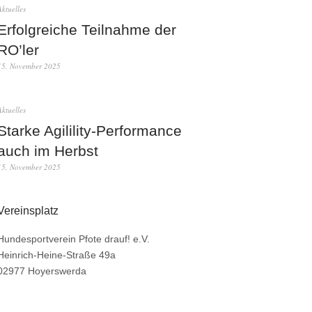
Aktuelles
Erfolgreiche Teilnahme der
RO’ler
15. November 2025
Aktuelles
Starke Agilility-Performance
auch im Herbst
15. November 2025
Vereinsplatz
Hundesportverein Pfote drauf! e.V.
Heinrich-Heine-Straße 49a
02977 Hoyerswerda