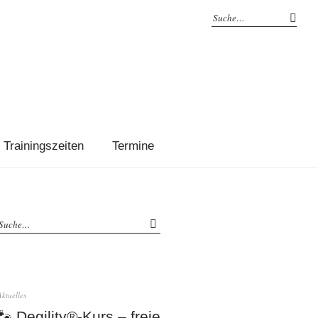
Trainingszeiten
Termine
Aktuelles
🐾 Degility®-Kurs – freie