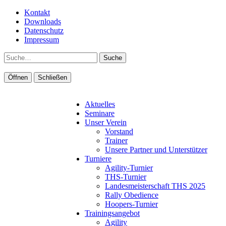
Kontakt
Downloads
Datenschutz
Impressum
Suche
Öffnen
Schließen
Aktuelles
Seminare
Unser Verein
Vorstand
Trainer
Unsere Partner und Unterstützer
Turniere
Agility-Turnier
THS-Turnier
Landesmeisterschaft THS 2025
Rally Obedience
Hoopers-Turnier
Trainingsangebot
Agility