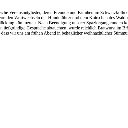
eiche Vereinsmitglieder, deren Freunde und Familien im Schwarzkollmer
n von den Wortwechseln der Hundeführer und dem Knirschen des Waldbo
stückung kümmerten. Nach Beendigung unserer Spaziergangsrunden konn
in tiefgründige Gespräche abtauchten, wurde reichlich Bratwurst im B
so dass wir uns am frühen Abend in behaglicher weihnachtlicher Stimmun