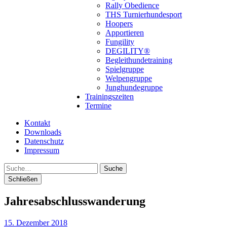
Rally Obedience
THS Turnierhundesport
Hoopers
Apportieren
Fungility
DEGILITY®
Begleithundetraining
Spielgruppe
Welpengruppe
Junghundegruppe
Trainingszeiten
Termine
Kontakt
Downloads
Datenschutz
Impressum
Suche
Schließen
Jahresabschlusswanderung
15. Dezember 2018