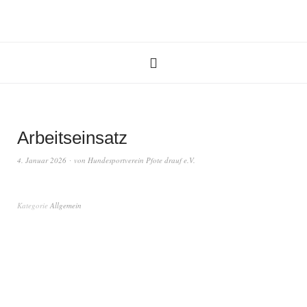
Arbeitseinsatz
4. Januar 2026
von
Hundesportverein Pfote drauf e.V.
Kategorie
Allgemein